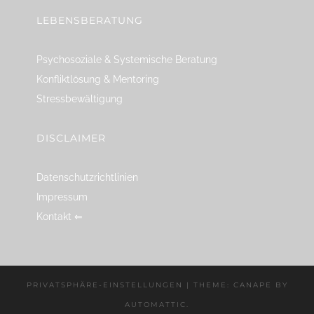
LEBENSBERATUNG
Psychosoziale & Systemische Beratung
Konfliktlösung & Mentoring
Stressbewältigung
DISCLAIMER
Datenschutzrichtlinien
Impressum
Kontakt ⇐
PRIVATSPHÄRE-EINSTELLUNGEN
|
THEME: CANAPE BY
AUTOMATTIC
.