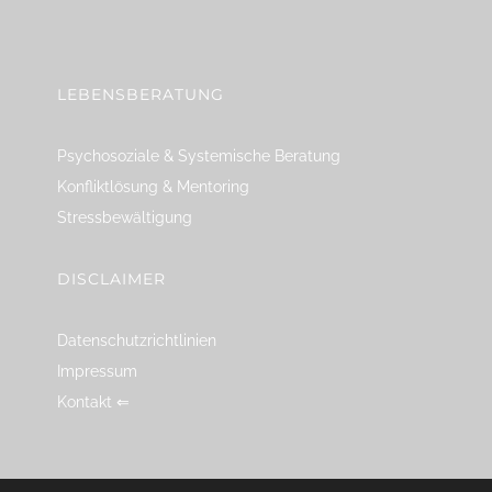
linkedin
spotify
youtube
mailto
feed
LEBENSBERATUNG
Psychosoziale & Systemische Beratung
Konfliktlösung & Mentoring
Stressbewältigung
DISCLAIMER
Datenschutzrichtlinien
Impressum
Kontakt ⇐