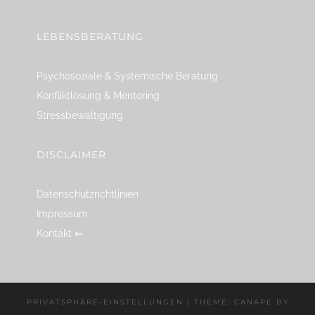
LEBENSBERATUNG
Psychosoziale & Systemische Beratung
Konfliktlösung & Mentoring
Stressbewältigung
DISCLAIMER
Datenschutzrichtlinien
Impressum
Kontakt ⇐
PRIVATSPHÄRE-EINSTELLUNGEN
|
THEME: CANAPE BY