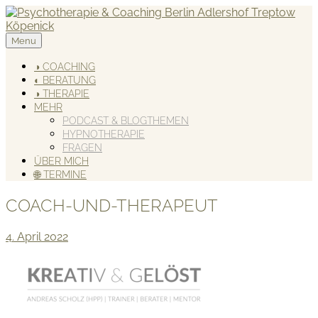
Skip
to
content
Menu
KREATIV & GELÖST
Andreas Scholz (HPP) Kreativ Coach & Heilpraktiker für
Psychotherapie
◑ COACHING
◐ BERATUNG
◑ THERAPIE
MEHR
PODCAST & BLOGTHEMEN
HYPNOTHERAPIE
FRAGEN
ÜBER MICH
🌐 TERMINE
COACH-UND-THERAPEUT
4. April 2022