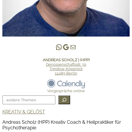
Andreas Scholz | (HPP)
Praxis Adlershof
E-Mail an mich ...
ANDREAS SCHOLZ | (HPP)
Genossenschaftsstr. 70
Treptow-Köpenick
12489 Berlin
Vorgespräche online
Suchen
KREATIV & GELÖST
Andreas Scholz (HPP) Kreativ Coach & Heilpraktiker für
Psychotherapie