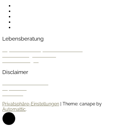
linkedin
spotify
youtube
mailto
feed
Lebensberatung
Psychosoziale & Systemische Beratung
Konfliktlösung & Mentoring
Stressbewältigung
Disclaimer
Datenschutzrichtlinien
Impressum
Kontakt ⇐
Privatsphäre-Einstellungen
|
Theme: canape by
Automattic
.