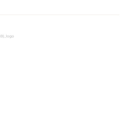
tion
B)_logo