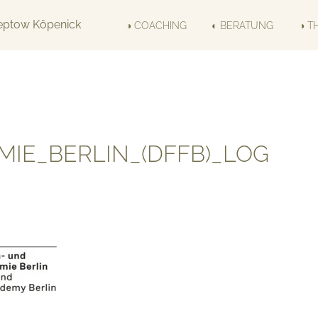
◑ COACHING
◐ BERATUNG
◑ T
IE_BERLIN_(DFFB)_LOG