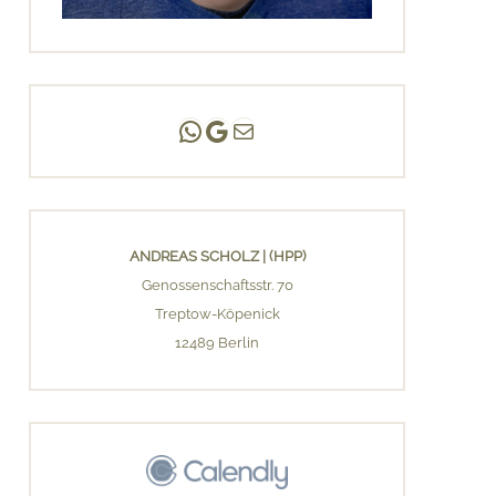
Andreas Scholz | (HPP)
Praxis Adlershof
E-Mail an mich ...
ANDREAS SCHOLZ | (HPP)
Genossenschaftsstr. 70
Treptow-Köpenick
12489 Berlin