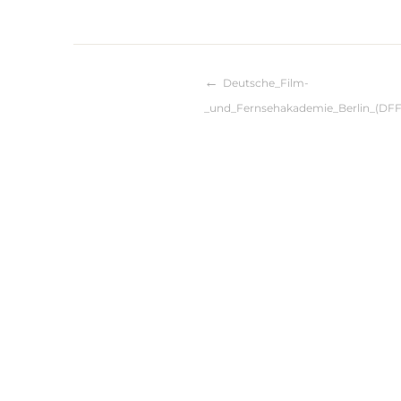
Deutsche_Film-
Beitragsnaviga
_und_Fernsehakademie_Berlin_(DFF