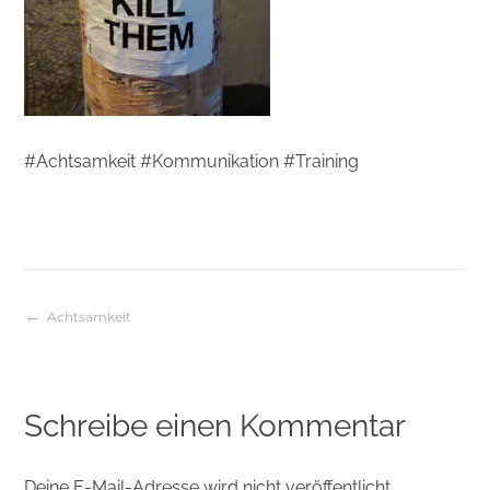
#Achtsamkeit #Kommunikation #Training
Achtsamkeit
Beitragsnavigation
Schreibe einen Kommentar
Deine E-Mail-Adresse wird nicht veröffentlicht.