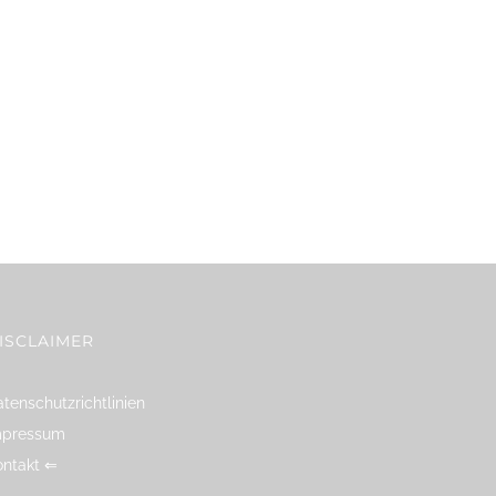
ISCLAIMER
tenschutzrichtlinien
mpressum
ontakt ⇐