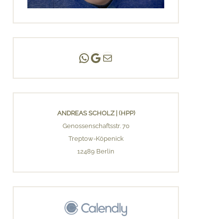
Andreas Scholz | (HPP)
Praxis Adlershof
E-Mail an mich ...
ANDREAS SCHOLZ | (HPP)
Genossenschaftsstr. 70
Treptow-Köpenick
12489 Berlin