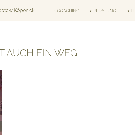
◑ COACHING
◐ BERATUNG
◑ T
T AUCH EIN WEG