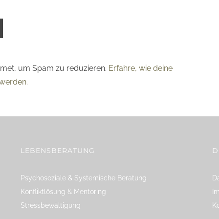
smet, um Spam zu reduzieren.
Erfahre, wie deine
werden.
LEBENSBERATUNG
D
Psychosoziale & Systemische Beratung
Da
Konfliktlösung & Mentoring
I
Stressbewältigung
K