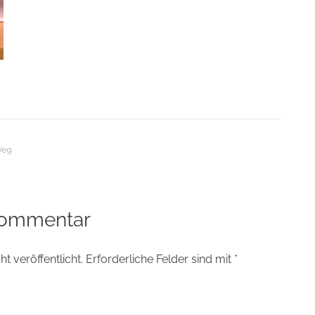
Weg
tion
Kommentar
t veröffentlicht.
Erforderliche Felder sind mit
*