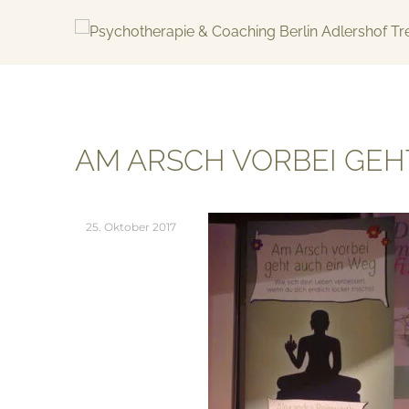
Skip
to
content
KREATIV & GELÖST
AM ARSCH VORBEI GEH
25. Oktober 2017