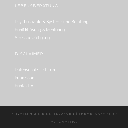
LEBENSBERATUNG
Psychosoziale & Systemische Beratung
Konfliktlösung & Mentoring
Stressbewältigung
DISCLAIMER
Datenschutzrichtlinien
Impressum
Kontakt ⇐
PRIVATSPHÄRE-EINSTELLUNGEN
|
THEME: CANAPE BY
AUTOMATTIC
.