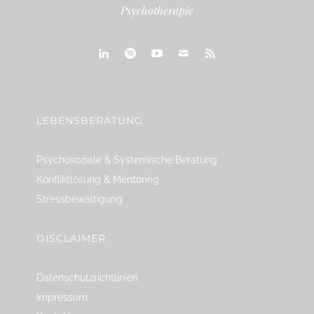
Psychotherapie
linkedin
spotify
youtube
mailto
feed
LEBENSBERATUNG
Psychosoziale & Systemische Beratung
Konfliktlösung & Mentoring
Stressbewältigung
DISCLAIMER
Datenschutzrichtlinien
Impressum