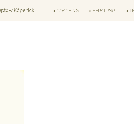
◑ COACHING
◐ BERATUNG
◑ T