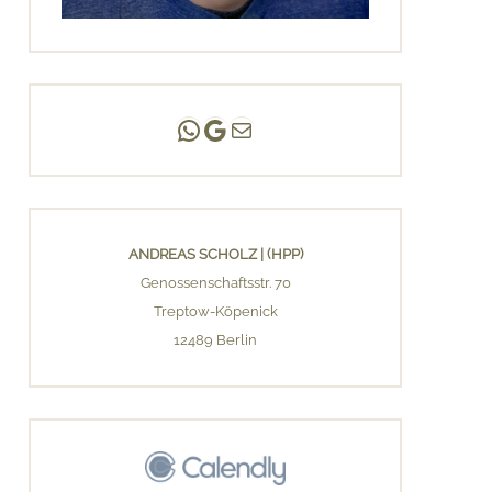
Andreas Scholz | (HPP)
Praxis Adlershof
E-Mail an mich ...
ANDREAS SCHOLZ | (HPP)
Genossenschaftsstr. 70
Treptow-Köpenick
12489 Berlin