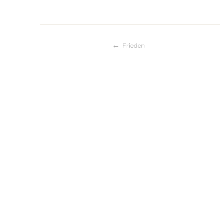
Frieden
Beitragsnaviga