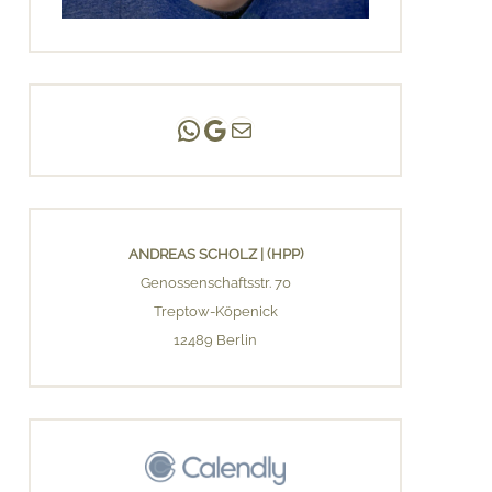
Andreas Scholz | (HPP)
Praxis Adlershof
E-Mail an mich ...
ANDREAS SCHOLZ | (HPP)
Genossenschaftsstr. 70
Treptow-Köpenick
12489 Berlin