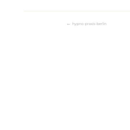
hypno-praxis-berlin
Beitragsnaviga