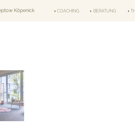
◑ COACHING
◐ BERATUNG
◑ T