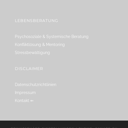
linkedin
spotify
youtube
mailto
feed
LEBENSBERATUNG
Psychosoziale & Systemische Beratung
Konfliktlösung & Mentoring
Stressbewältigung
DISCLAIMER
Datenschutzrichtlinien
Impressum
Kontakt ⇐