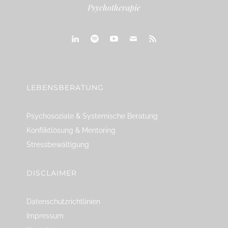
Psychotherapie
linkedin
spotify
youtube
mailto
feed
LEBENSBERATUNG
Psychosoziale & Systemische Beratung
Konfliktlösung & Mentoring
Stressbewältigung
DISCLAIMER
Datenschutzrichtlinien
Impressum