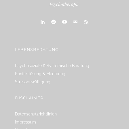
Psychotherapie
linkedin
spotify
youtube
mailto
feed
LEBENSBERATUNG
Psychosoziale & Systemische Beratung
Konfliktlösung & Mentoring
Stressbewältigung
DISCLAIMER
Datenschutzrichtlinien
Impressum