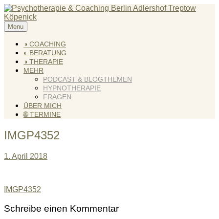
Skip
to
content
Menu
KREATIV & GELÖST
Andreas Scholz (HPP) Kreativ Coach & Heilpraktiker für
Psychotherapie
◑ COACHING
◐ BERATUNG
◑ THERAPIE
MEHR
PODCAST & BLOGTHEMEN
HYPNOTHERAPIE
FRAGEN
ÜBER MICH
🌐 TERMINE
IMGP4352
1. April 2018
Beitragsnavigation
IMGP4352
Schreibe einen Kommentar