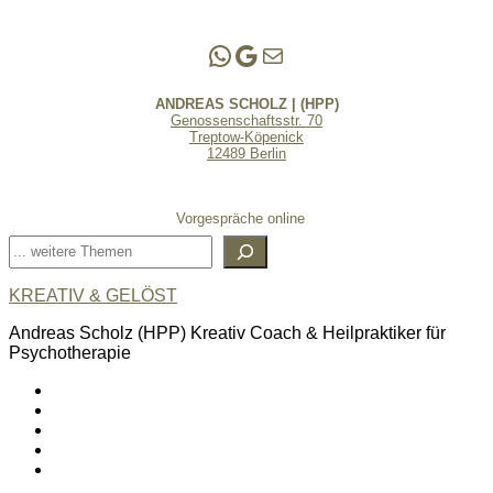
Andreas Scholz | (HPP)
Praxis Adlershof
E-Mail an mich ...
ANDREAS SCHOLZ | (HPP)
Genossenschaftsstr. 70
Treptow-Köpenick
12489 Berlin
Vorgespräche online
Suchen
KREATIV & GELÖST
Andreas Scholz (HPP) Kreativ Coach & Heilpraktiker für
Psychotherapie
linkedin
spotify
youtube
mailto
feed