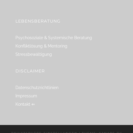
linkedin
spotify
youtube
mailto
feed
LEBENSBERATUNG
Psychosoziale & Systemische Beratung
Konfliktlösung & Mentoring
Stressbewältigung
DISCLAIMER
Datenschutzrichtlinien
Impressum
Kontakt ⇐