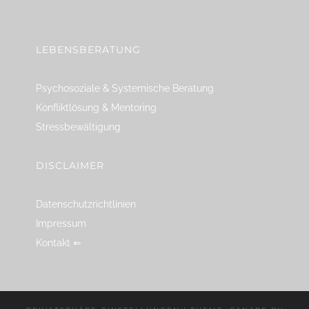
linkedin
spotify
youtube
mailto
feed
LEBENSBERATUNG
Psychosoziale & Systemische Beratung
Konfliktlösung & Mentoring
Stressbewältigung
DISCLAIMER
Datenschutzrichtlinien
Impressum
Kontakt ⇐