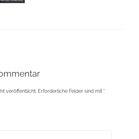
tion
Kommentar
t veröffentlicht.
Erforderliche Felder sind mit
*