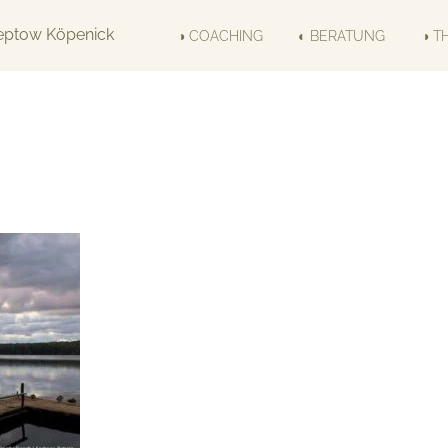
◑ COACHING
◐ BERATUNG
◑ T