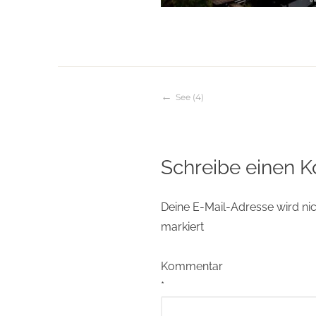
See (4)
Beitragsnaviga
Schreibe einen 
Deine E-Mail-Adresse wird nich
markiert
Kommentar
*