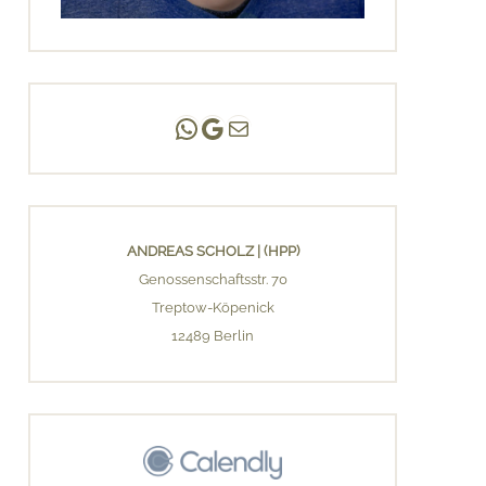
Andreas Scholz | (HPP)
Praxis Adlershof
E-Mail an mich ...
ANDREAS SCHOLZ | (HPP)
Genossenschaftsstr. 70
Treptow-Köpenick
12489 Berlin