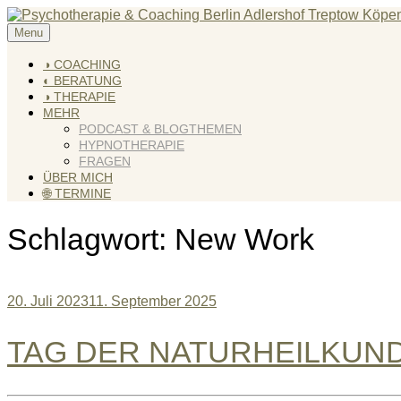
Skip
to
Menu
KREATIV & GELÖST
Andreas Scholz (HPP) Kreativ Coach & Heilpraktiker für Psyc
content
◑ COACHING
◐ BERATUNG
◑ THERAPIE
MEHR
PODCAST & BLOGTHEMEN
HYPNOTHERAPIE
FRAGEN
ÜBER MICH
🌐 TERMINE
Schlagwort:
New Work
20. Juli 2023
11. September 2025
TAG DER NATURHEILKUN