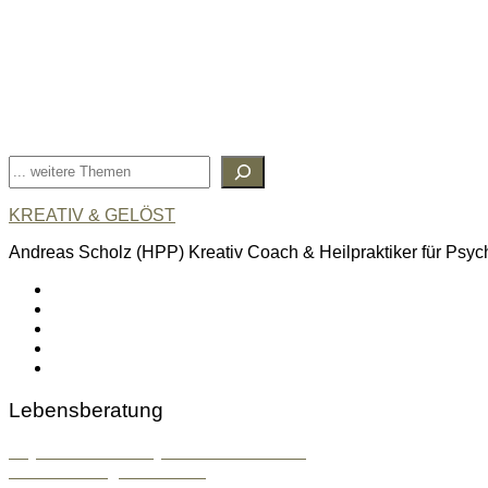
Suchen
KREATIV & GELÖST
Andreas Scholz (HPP) Kreativ Coach & Heilpraktiker für Psyc
linkedin
spotify
youtube
mailto
feed
Lebensberatung
Psychosoziale & Systemische Beratung
Konfliktlösung & Mentoring