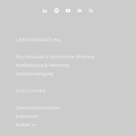
linkedin
spotify
youtube
mailto
feed
LEBENSBERATUNG
Psychosoziale & Systemische Beratung
Konfliktlösung & Mentoring
Stressbewältigung
DISCLAIMER
Datenschutzrichtlinien
Impressum
Kontakt ⇐