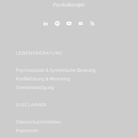
Psychotherapie
linkedin
spotify
youtube
mailto
feed
LEBENSBERATUNG
Psychosoziale & Systemische Beratung
Konfliktlösung & Mentoring
Stressbewältigung
DISCLAIMER
Datenschutzrichtlinien
Impressum