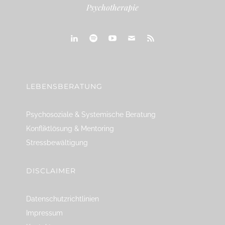
Psychotherapie
linkedin
spotify
youtube
mailto
feed
LEBENSBERATUNG
Psychosoziale & Systemische Beratung
Konfliktlösung & Mentoring
Stressbewältigung
DISCLAIMER
Datenschutzrichtlinien
Impressum