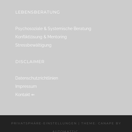
LEBENSBERATUNG
Psychosoziale & Systemische Beratung
Konfliktlösung & Mentoring
Stressbewältigung
DISCLAIMER
Datenschutzrichtlinien
Impressum
Kontakt ⇐
PRIVATSPHÄRE-EINSTELLUNGEN
|
THEME: CANAPE BY
AUTOMATTIC
.