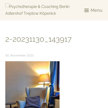
Skip
to
Menu
content
KREATIV & GELÖST
2-20231130_143917
30. November 2023