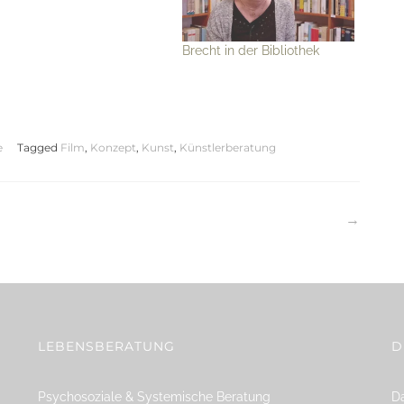
Brecht in der Bibliothek
e
Tagged
Film
,
Konzept
,
Kunst
,
Künstlerberatung
tion
LEBENSBERATUNG
D
Psychosoziale & Systemische Beratung
Da