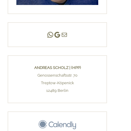
Andreas Scholz | (HPP)
Praxis Adlershof
E-Mail an mich ...
ANDREAS SCHOLZ | (HPP)
Genossenschaftsstr. 70
Treptow-Köpenick
12489 Berlin