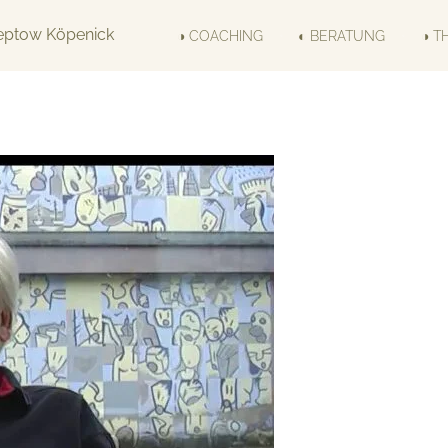
◑ COACHING
◐ BERATUNG
◑ T