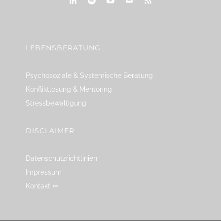
linkedin
spotify
youtube
mailto
feed
LEBENSBERATUNG
Psychosoziale & Systemische Beratung
Konfliktlösung & Mentoring
Stressbewältigung
DISCLAIMER
Datenschutzrichtlinien
Impressum
Kontakt ⇐