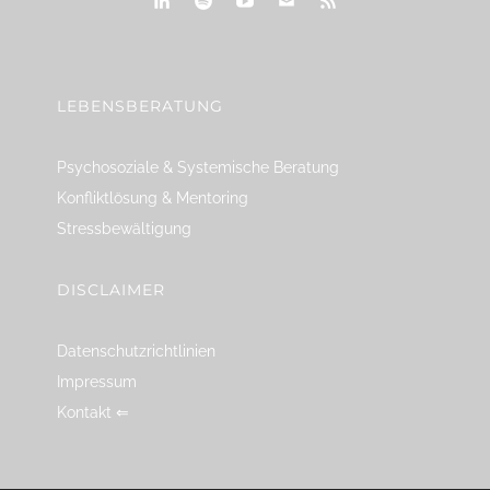
linkedin
spotify
youtube
mailto
feed
LEBENSBERATUNG
Psychosoziale & Systemische Beratung
Konfliktlösung & Mentoring
Stressbewältigung
DISCLAIMER
Datenschutzrichtlinien
Impressum
Kontakt ⇐