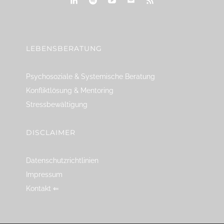
linkedin
spotify
youtube
mailto
feed
LEBENSBERATUNG
Psychosoziale & Systemische Beratung
Konfliktlösung & Mentoring
Stressbewältigung
DISCLAIMER
Datenschutzrichtlinien
Impressum
Kontakt ⇐