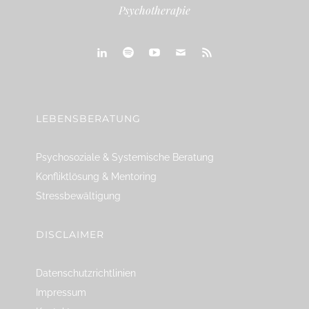
Psychotherapie
linkedin
spotify
youtube
mailto
feed
LEBENSBERATUNG
Psychosoziale & Systemische Beratung
Konfliktlösung & Mentoring
Stressbewältigung
DISCLAIMER
Datenschutzrichtlinien
Impressum