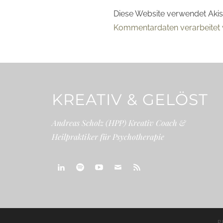
Diese Website verwendet Aki
Kommentardaten verarbeitet 
KREATIV & GELÖST
Andreas Scholz (HPP) Kreativ Coach &
Heilpraktiker für Psychotherapie
linkedin
spotify
youtube
mailto
feed
P