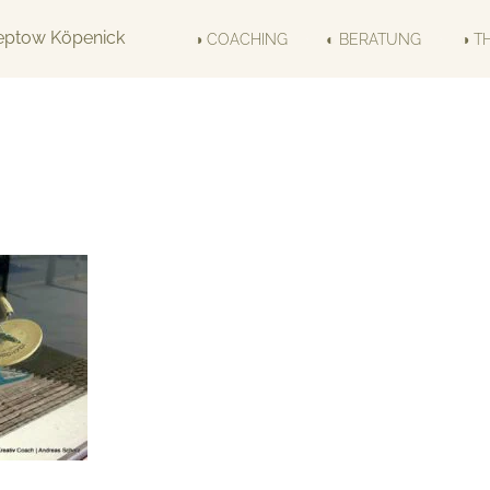
◑ COACHING
◐ BERATUNG
◑ T