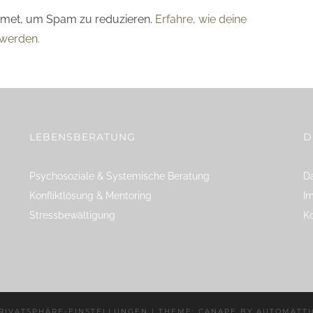
smet, um Spam zu reduzieren.
Erfahre, wie deine
werden.
LEBENSBERATUNG
D
Psychosoziale & Systemische Beratung
Da
Konfliktlösung & Mentoring
I
Stressbewältigung
K
RIVATSPHÄRE-EINSTELLUNGEN
|
THEME: CANAPE BY
AUTOMATTI