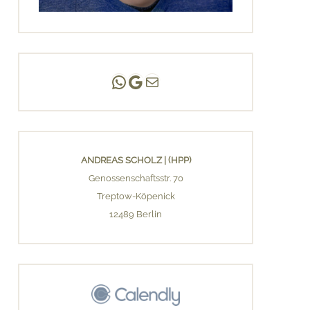
Andreas Scholz | (HPP)
Praxis Adlershof
E-Mail an mich ...
ANDREAS SCHOLZ | (HPP)
Genossenschaftsstr. 70
Treptow-Köpenick
12489 Berlin