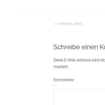
20200324_151522
Beitragsnaviga
Schreibe einen 
Deine E-Mail-Adresse wird nich
markiert
Kommentar
*