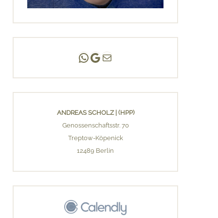
Andreas Scholz | (HPP)
Praxis Adlershof
E-Mail an mich ...
ANDREAS SCHOLZ | (HPP)
Genossenschaftsstr. 70
Treptow-Köpenick
12489 Berlin