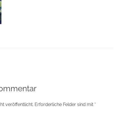
tion
Kommentar
t veröffentlicht.
Erforderliche Felder sind mit
*