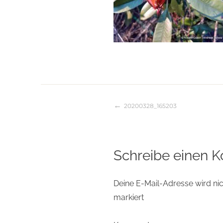
20200328_165203
Beitragsnaviga
Schreibe einen 
Deine E-Mail-Adresse wird nich
markiert