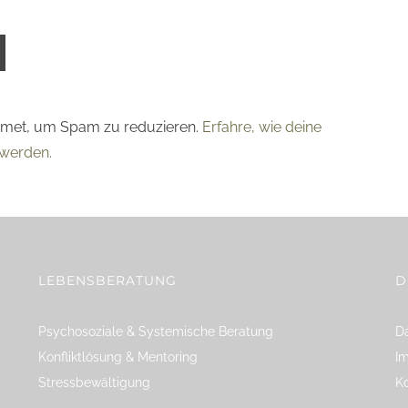
smet, um Spam zu reduzieren.
Erfahre, wie deine
werden.
LEBENSBERATUNG
D
Psychosoziale & Systemische Beratung
Da
Konfliktlösung & Mentoring
I
Stressbewältigung
K