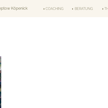
◑ COACHING
◐ BERATUNG
◑ T