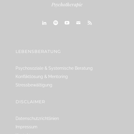
Psychotherapie
linkedin
spotify
youtube
mailto
feed
LEBENSBERATUNG
Psychosoziale & Systemische Beratung
Konfliktlösung & Mentoring
Stressbewältigung
DISCLAIMER
Datenschutzrichtlinien
Impressum