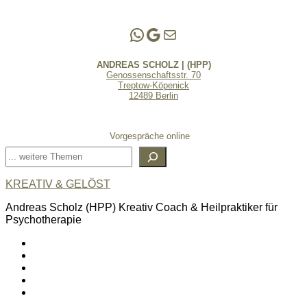
Andreas Scholz | (HPP)
Praxis Adlershof
E-Mail an mich ...
ANDREAS SCHOLZ | (HPP)
Genossenschaftsstr. 70
Treptow-Köpenick
12489 Berlin
Vorgespräche online
Suchen
KREATIV & GELÖST
Andreas Scholz (HPP) Kreativ Coach & Heilpraktiker für
Psychotherapie
linkedin
spotify
youtube
mailto
feed