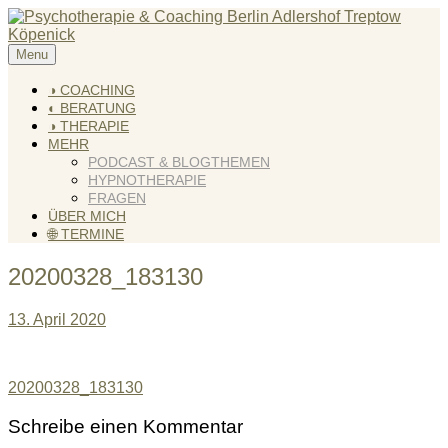
Skip
to
content
Menu
KREATIV & GELÖST
Andreas Scholz (HPP) Kreativ Coach & Heilpraktiker für
Psychotherapie
◑ COACHING
◐ BERATUNG
◑ THERAPIE
MEHR
PODCAST & BLOGTHEMEN
HYPNOTHERAPIE
FRAGEN
ÜBER MICH
🌐 TERMINE
20200328_183130
13. April 2020
Beitragsnavigation
20200328_183130
Schreibe einen Kommentar