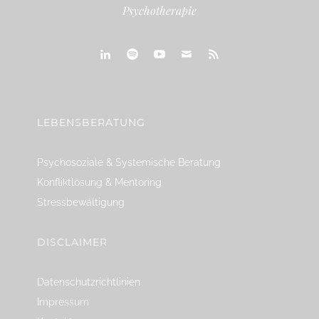
Psychotherapie
linkedin
spotify
youtube
mailto
feed
LEBENSBERATUNG
Psychosoziale & Systemische Beratung
Konfliktlösung & Mentoring
Stressbewältigung
DISCLAIMER
Datenschutzrichtlinien
Impressum