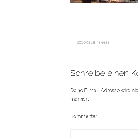
20200328_184633
Beitragsnaviga
Schreibe einen 
Deine E-Mail-Adresse wird nich
markiert
Kommentar
*