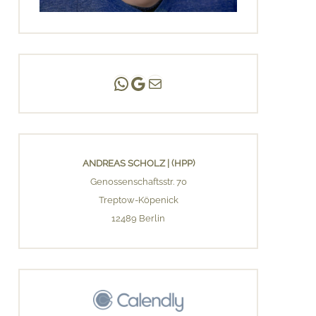
Andreas Scholz | (HPP)
Praxis Adlershof
E-Mail an mich ...
ANDREAS SCHOLZ | (HPP)
Genossenschaftsstr. 70
Treptow-Köpenick
12489 Berlin