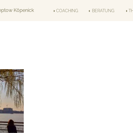
◑ COACHING
◐ BERATUNG
◑ T