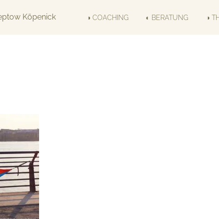
◑ COACHING
◐ BERATUNG
◑ T