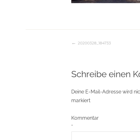
20200328_184733
Beitragsnaviga
Schreibe einen 
Deine E-Mail-Adresse wird nich
markiert
Kommentar
*