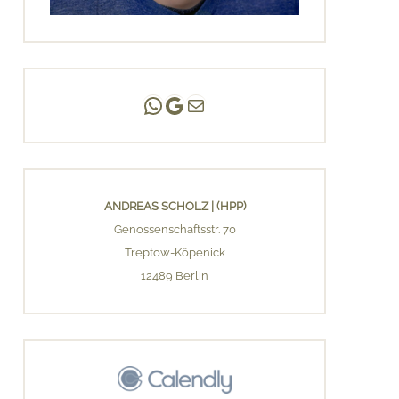
Andreas Scholz | (HPP)
Praxis Adlershof
E-Mail an mich ...
ANDREAS SCHOLZ | (HPP)
Genossenschaftsstr. 70
Treptow-Köpenick
12489 Berlin