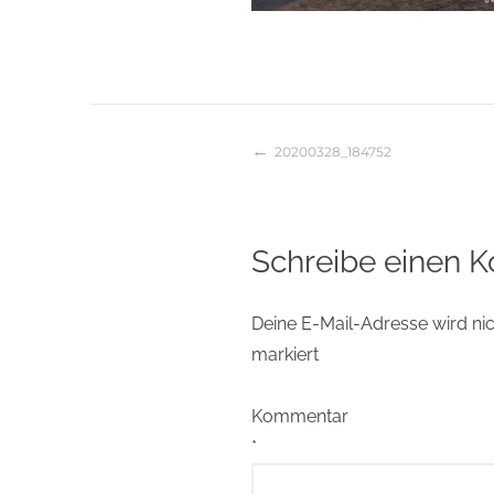
20200328_184752
Beitragsnaviga
Schreibe einen 
Deine E-Mail-Adresse wird nich
markiert
Kommentar
*