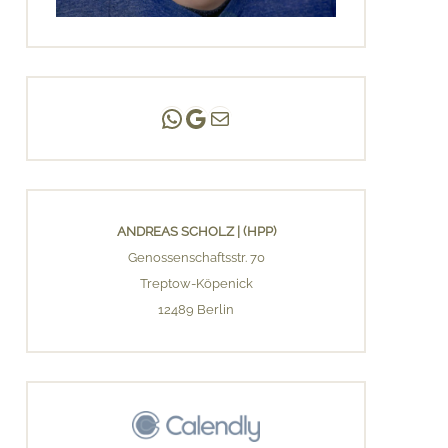
Andreas Scholz | (HPP)
Praxis Adlershof
E-Mail an mich ...
ANDREAS SCHOLZ | (HPP)
Genossenschaftsstr. 70
Treptow-Köpenick
12489 Berlin