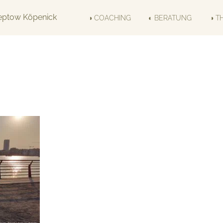
◑ COACHING
◐ BERATUNG
◑ T