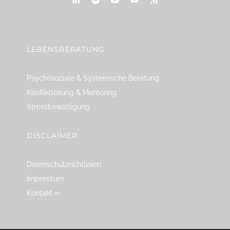
linkedin
spotify
youtube
mailto
feed
LEBENSBERATUNG
Psychosoziale & Systemische Beratung
Konfliktlösung & Mentoring
Stressbewältigung
DISCLAIMER
Datenschutzrichtlinien
Impressum
Kontakt ⇐