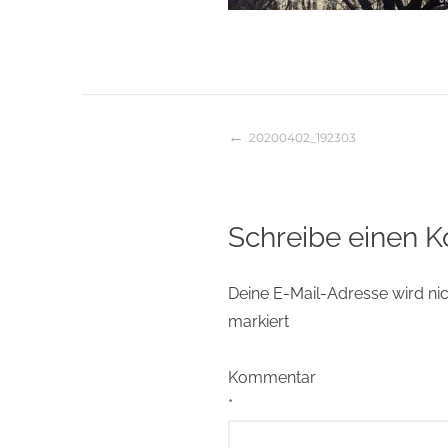
20200402_192303
Beitragsnaviga
Schreibe einen 
Deine E-Mail-Adresse wird nich
markiert
Kommentar
*