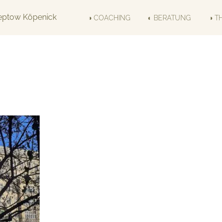
◑ COACHING
◐ BERATUNG
◑ T