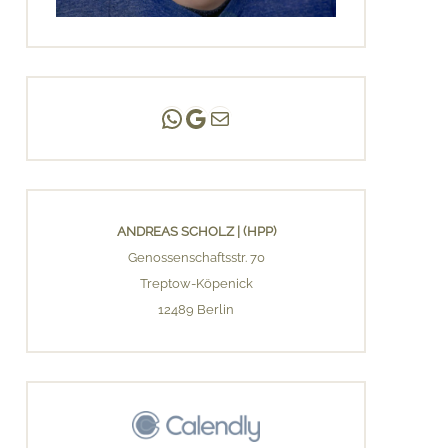
Andreas Scholz | (HPP)
Praxis Adlershof
E-Mail an mich ...
ANDREAS SCHOLZ | (HPP)
Genossenschaftsstr. 70
Treptow-Köpenick
12489 Berlin