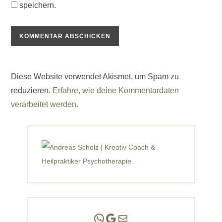
speichern.
Diese Website verwendet Akismet, um Spam zu
reduzieren.
Erfahre, wie deine Kommentardaten
verarbeitet werden.
Andreas Scholz | (HPP)
Praxis Adlershof
E-Mail an mich ...