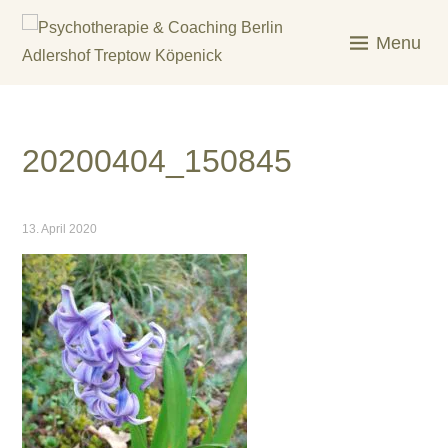
Skip
to
Menu
content
KREATIV & GELÖST
20200404_150845
13. April 2020