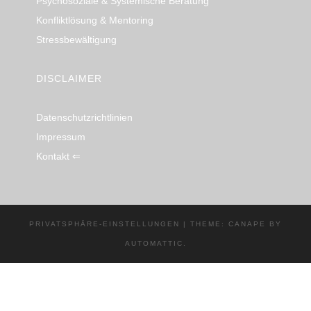
Psychosoziale & Systemische Beratung
Konfliktlösung & Mentoring
Stressbewältigung
DISCLAIMER
Datenschutzrichtlinien
Impressum
Kontakt ⇐
PRIVATSPHÄRE-EINSTELLUNGEN
|
THEME: CANAPE BY
AUTOMATTIC
.