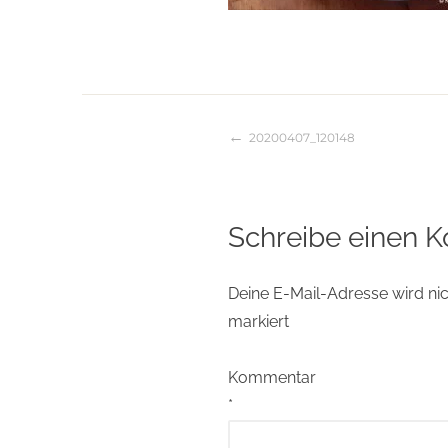
20200407_120148
Beitragsnaviga
Schreibe einen 
Deine E-Mail-Adresse wird nich
markiert
Kommentar
*