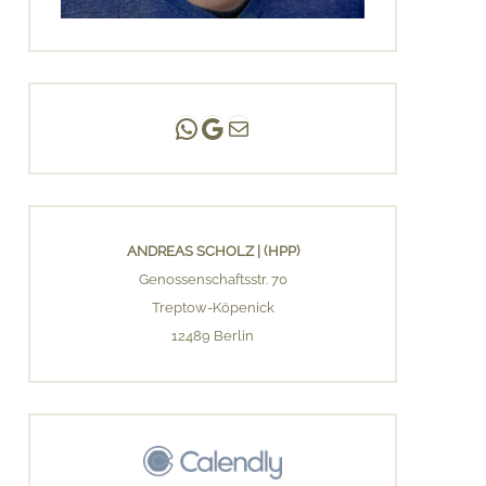
Andreas Scholz | (HPP)
Praxis Adlershof
E-Mail an mich ...
ANDREAS SCHOLZ | (HPP)
Genossenschaftsstr. 70
Treptow-Köpenick
12489 Berlin