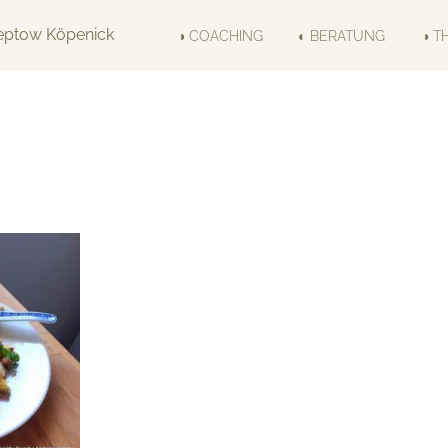
◑ COACHING
◐ BERATUNG
◑ T