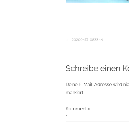
20200413_083344
Beitragsnaviga
Schreibe einen 
Deine E-Mail-Adresse wird nich
markiert
Kommentar
*