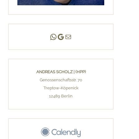
Andreas Scholz | (HPP)
Praxis Adlershof
E-Mail an mich ...
ANDREAS SCHOLZ | (HPP)
Genossenschaftsstr. 70
Treptow-Köpenick
12489 Berlin