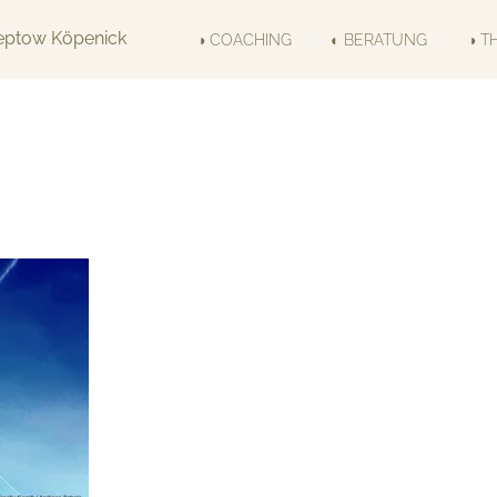
◑ COACHING
◐ BERATUNG
◑ T