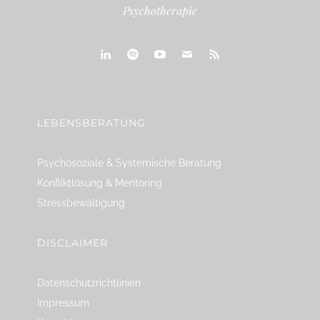
Psychotherapie
linkedin
spotify
youtube
mailto
feed
LEBENSBERATUNG
Psychosoziale & Systemische Beratung
Konfliktlösung & Mentoring
Stressbewältigung
DISCLAIMER
Datenschutzrichtlinien
Impressum