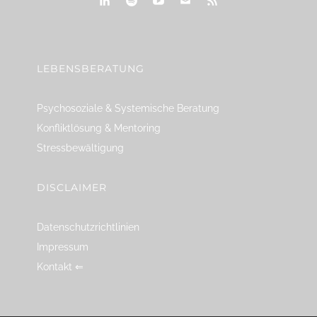
linkedin
spotify
youtube
mailto
feed
LEBENSBERATUNG
Psychosoziale & Systemische Beratung
Konfliktlösung & Mentoring
Stressbewältigung
DISCLAIMER
Datenschutzrichtlinien
Impressum
Kontakt ⇐