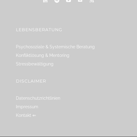
linkedin
spotify
youtube
mailto
feed
LEBENSBERATUNG
Psychosoziale & Systemische Beratung
Konfliktlösung & Mentoring
Stressbewältigung
DISCLAIMER
Datenschutzrichtlinien
Impressum
Kontakt ⇐