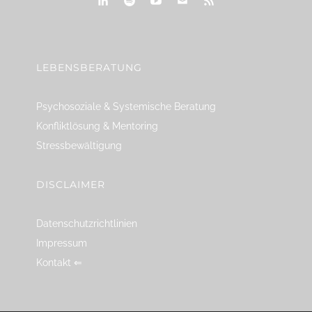
linkedin
spotify
youtube
mailto
feed
LEBENSBERATUNG
Psychosoziale & Systemische Beratung
Konfliktlösung & Mentoring
Stressbewältigung
DISCLAIMER
Datenschutzrichtlinien
Impressum
Kontakt ⇐