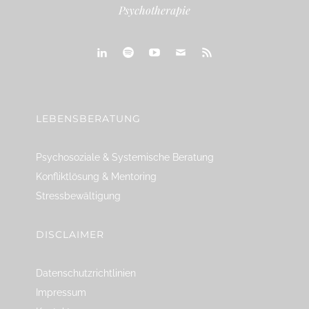
Psychotherapie
linkedin
spotify
youtube
mailto
feed
LEBENSBERATUNG
Psychosoziale & Systemische Beratung
Konfliktlösung & Mentoring
Stressbewältigung
DISCLAIMER
Datenschutzrichtlinien
Impressum