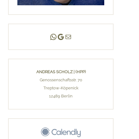
Andreas Scholz | (HPP)
Praxis Adlershof
E-Mail an mich ...
ANDREAS SCHOLZ | (HPP)
Genossenschaftsstr. 70
Treptow-Köpenick
12489 Berlin