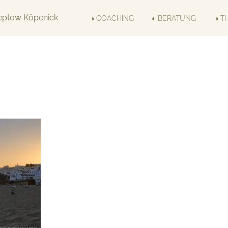
◑ COACHING
◐ BERATUNG
◑ T