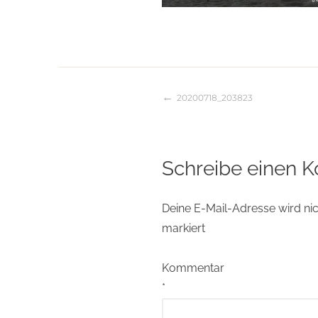
20200718_203823
Beitragsnaviga
Schreibe einen 
Deine E-Mail-Adresse wird nich
markiert
Kommentar
*