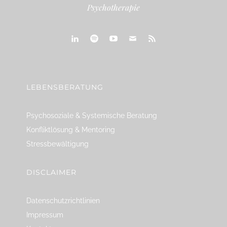
Psychotherapie
linkedin
spotify
youtube
mailto
feed
LEBENSBERATUNG
Psychosoziale & Systemische Beratung
Konfliktlösung & Mentoring
Stressbewältigung
DISCLAIMER
Datenschutzrichtlinien
Impressum