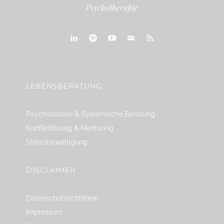
Psychotherapie
linkedin
spotify
youtube
mailto
feed
LEBENSBERATUNG
Psychosoziale & Systemische Beratung
Konfliktlösung & Mentoring
Stressbewältigung
DISCLAIMER
Datenschutzrichtlinien
Impressum